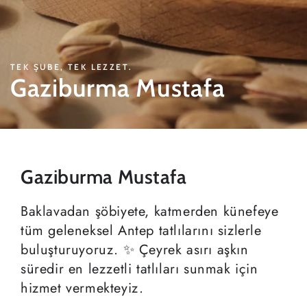
TEK ŞUBE, TEK LEZZET.
Gaziburma
Mustafa
Gaziburma
Mustafa
Baklavadan şöbiyete, katmerden künefeye
tüm geleneksel Antep tatlılarını sizlerle
buluşturuyoruz. ✨ Çeyrek asırı aşkın
süredir en lezzetli tatlıları sunmak için
hizmet vermekteyiz.