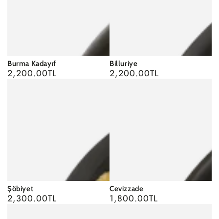
Burma Kadayıf
Billuriye
2,200.00TL
2,200.00TL
Regular
Regular
price
price
Şöbiyet
Cevizzade
2,300.00TL
1,800.00TL
Regular
Regular
price
price