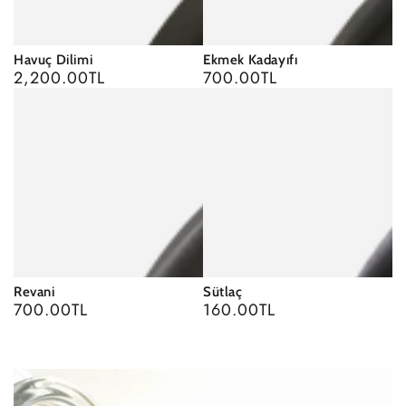
Havuç Dilimi
Ekmek Kadayıfı
2,200.00TL
700.00TL
Regular
Regular
price
price
Revani
Sütlaç
700.00TL
160.00TL
Regular
Regular
price
price