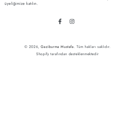
girin
üyeliğimize katılın.
Facebook
Instagram
© 2026,
Gaziburma Mustafa
. Tüm hakları saklıdır.
Shopify tarafından desteklenmektedir