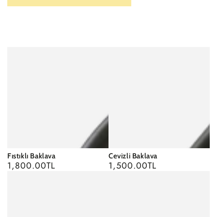
Fıstıklı Baklava
Cevizli Baklava
1,800.00TL
1,500.00TL
Regular
Regular
price
price