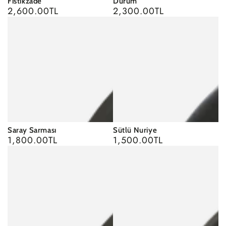
Fıstıkzade
Dürüm
2,600.00TL
2,300.00TL
Regular
Regular
price
price
Saray Sarması
Sütlü Nuriye
1,800.00TL
1,500.00TL
Regular
Regular
price
price