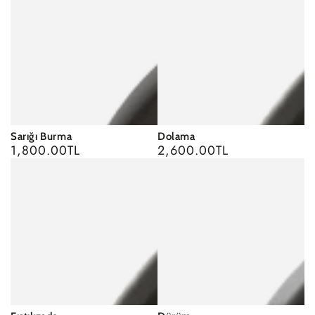
Sarığı Burma
Dolama
1,800.00TL
2,600.00TL
Regular
Regular
price
price